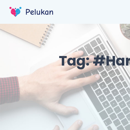
Tag:
#Har