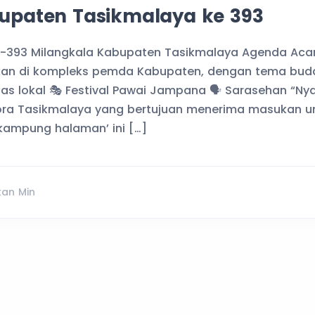
bupaten Tasikmalaya ke 393
e-393 Milangkala Kabupaten Tasikmalaya Agenda Aca
kan di kompleks pemda Kabupaten, dengan tema bud
tas lokal 🎭 Festival Pawai Jampana 🗣️ Sarasehan “Ny
ora Tasikmalaya yang bertujuan menerima masukan
a kampung halaman’ ini […]
kan Min