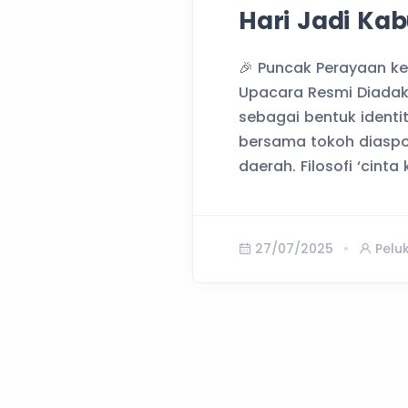
Hari Jadi Ka
🎉 Puncak Perayaan k
Upacara Resmi Diada
sebagai bentuk identi
bersama tokoh diasp
daerah. Filosofi ‘cint
27/07/2025
Pelu