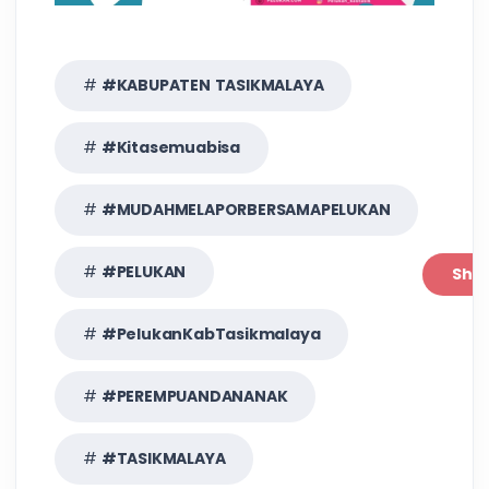
#KABUPATEN TASIKMALAYA
#kitasemuabisa
#MUDAHMELAPORBERSAMAPELUKAN
#PELUKAN
Sha
#PelukanKabTasikmalaya
#PEREMPUANDANANAK
#TASIKMALAYA