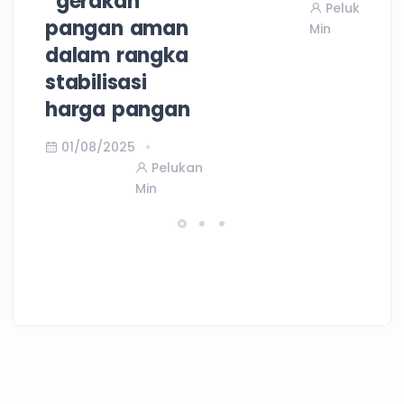
“gerakan
3
Pelukan
pangan aman
Min
dalam rangka
stabilisasi
harga pangan
01/08/2025
Pelukan
Min