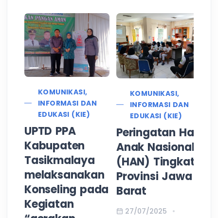
KOMUNIKASI,
KOMUNIKASI,
INFORMASI DAN
INFORMASI DAN
EDUKASI (KIE)
EDUKASI (KIE)
UPTD PPA
Peringatan Hari
Kabupaten
Anak Nasional
Tasikmalaya
(HAN) Tingkat
melaksanakan
Provinsi Jawa
H
Konseling pada
Barat
K
Kegiatan
T
27/07/2025