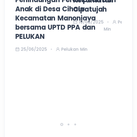
Kecamatan
S
Anak di Desa Cihaur
Cipatujah
P
Kecamatan Manonjaya
T
19/06/2025
Pelukan
bersama UPTD PPA dan
K
Min
PELUKAN
T
25/06/2025
Pelukan Min