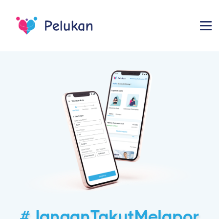
#JanganTakutMelapor