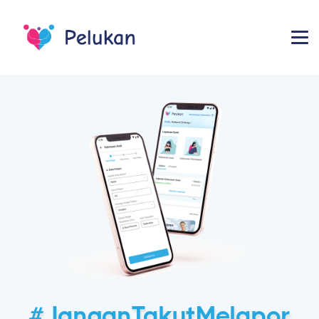
#JanganTakutMelapor