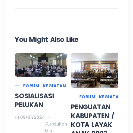
You Might Also Like
FORUM
KEGIATAN
SOSIALISASI
FORUM
KEGIATAN
S
PELUKAN
PENGUATAN
K
KABUPATEN /
09/01/2024
T
KOTA LAYAK
Pelukan
A
Min